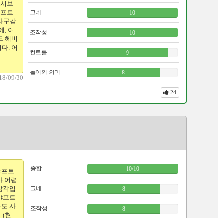
리시브
샤프트
그네
10
 타구감
, 여
조작성
10
드 헤비
다. 어
컨트롤
9
놀이의 의미
8
18/09/30
24
종합
10
/
10
샤프트
다 어렵
 감각입
그네
8
 샤프트
자도 사
조작성
8
 (현