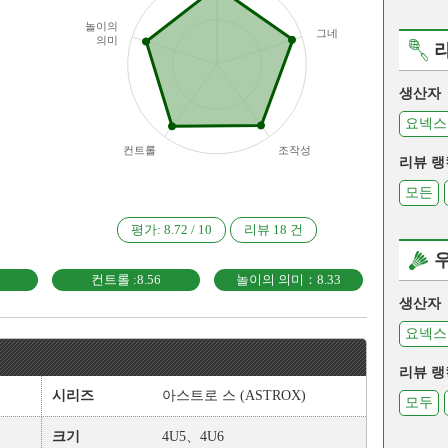
놀이의
그네
의미
생산자
요넥스
컨트롤
조작성
리뷰 랭
모든
평가:
8.72
/
10
리뷰
18
건
컨트롤 :8.56
놀이의 의미：8.33
생산자
요넥스
리뷰 랭
시리즈
아스트로 스 (ASTROX)
모두
크기
4U5、4U6