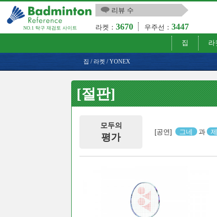
리뷰 수
3670
3447
라켓：
우주선：
NO.1 탁구 재검토 사이트
집
라
집
/
라켓
/
YONEX
[절판]
모두의
[공연]
그네
과
평가