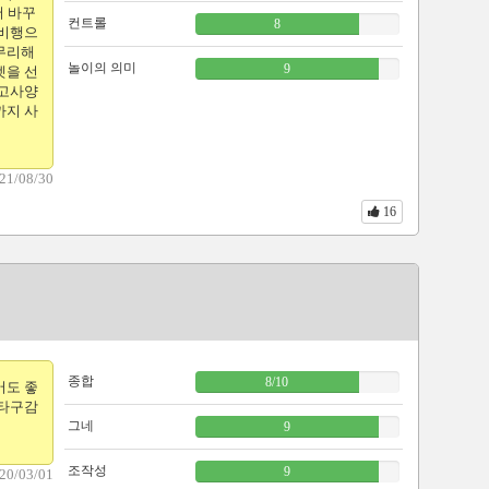
서 바꾸
컨트롤
8
 비행으
 무리해
놀이의 의미
9
켓을 선
 고사양
까지 사
21/08/30
16
종합
8
/
10
어도 좋
 타구감
그네
9
조작성
9
20/03/01