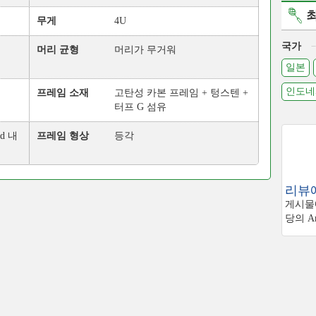
무게
4U
국가
머리 균형
머리가 무거워
일본
인도네
프레임 소재
고탄성 카본 프레임 + 텅스텐 +
터프 G 섬유
d 내
프레임 형상
등각
리뷰에
게시물에
당의 Am