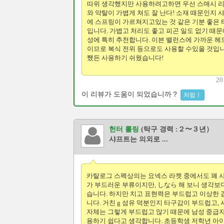
따위 생각했지만 사용하려고하면 우선 스매시 
와 약탈이 가볍게 쳐도 잘 난다! 소재 때문인지 
에 스프링이 가르쳐지고있는 것 같은 기분 좋은
입니다. 가볍고 처리도 좋고 피곤 일도 없기 때문에
성에 특히 추천합니다. 이븐 밸런스에 가까운 헤
이므로 복식 전위 등으로도 사용할 수있을 것입니
쨌든 사용하기 쉬웠습니다!
20
이 리뷰가 도움이 되었습니까？
처럼！
헌터 롤링
(탁구 경력 :２〜３년）
샤프트는 의외로 ...
카탈로그 스펙상의는 요넥스 라켓 중에서도 꽤 
가 부드러운 부류이지만, しなら 해 보니 생각보
습니다. 하지만 치고 표현력은 부드럽고 이상한
니다. 거친 g 섬유 덕분인지 타구감이 부드럽고,
자체는 그렇게 부드럽고 않기 때문에 남성 중급
용하기 쉽다고 생각합니다. 초등학생 저학년 아이