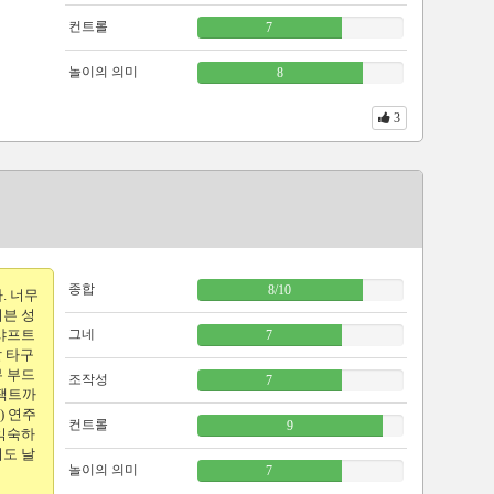
컨트롤
7
놀이의 의미
8
3
종합
8
/
10
. 너무
이븐 성
 샤프트
그네
7
잘 타구
무 부드
조작성
7
임팩트까
) 연주
컨트롤
9
 익숙하
어도 날
놀이의 의미
7