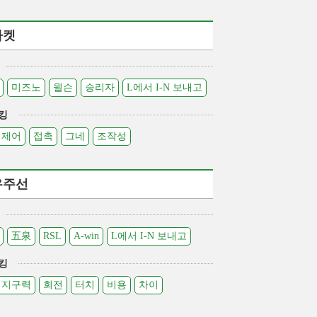
라켓
미즈노
윌슨
승리자
L에서 I-N 보내고
킹
제어
접촉
그네
조작성
우주선
五泉
RSL
A-win
L에서 I-N 보내고
킹
지구력
회전
터치
비용
차이