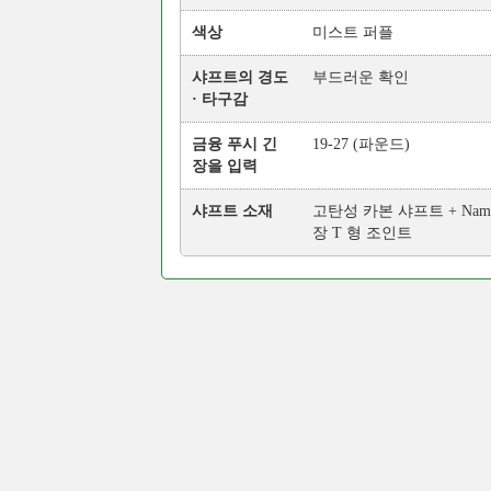
색상
미스트 퍼플
샤프트의 경도
부드러운 확인
· 타구감
금융 푸시 긴
19-27 (파운드)
장을 입력
샤프트 소재
고탄성 카본 샤프트 + Nam
장 T 형 조인트