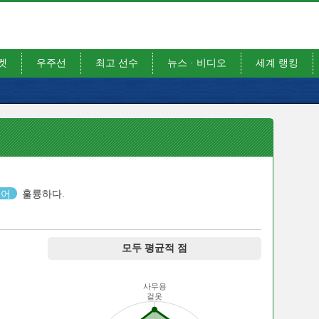
켓
우주선
최고 선수
뉴스 · 비디오
세계 랭킹
제어
훌륭하다.
모두 평균적 점
사무용
겉옷