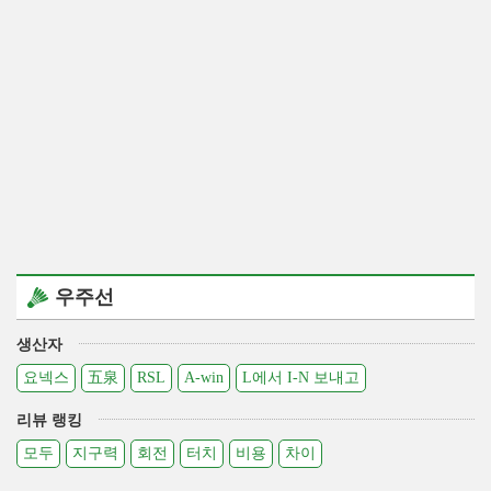
우주선
생산자
요넥스
五泉
RSL
A-win
L에서 I-N 보내고
리뷰 랭킹
모두
지구력
회전
터치
비용
차이