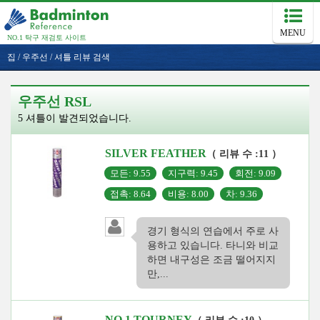
MENU
NO.1 탁구 재검토 사이트
집
/
우주선
/
셔틀 리뷰 검색
우주선 RSL
5 셔틀이 발견되었습니다.
SILVER FEATHER
（ 리뷰 수 :11 ）
모든: 9.55
지구력: 9.45
회전: 9.09
접촉: 8.64
비용: 8.00
차: 9.36
경기 형식의 연습에서 주로 사
용하고 있습니다. 타니와 비교
하면 내구성은 조금 떨어지지
만,...
NO.1 TOURNEY