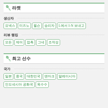
라켓
생산자
요넥스
미즈노
윌슨
승리자
L에서 I-N 보내고
리뷰 랭킹
모든
제어
접촉
그네
조작성
최고 선수
국가
일본
중국
대한민국
덴마크
말레이시아
인도네시아 공화국
옥수수