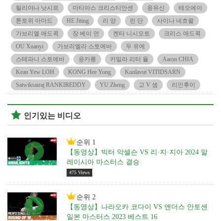
릴리야나 낫시르
마티아스 크리스티안센
옹유신
테오에이
톤토위 아마드
HE Jiting
리 양
린 단
사이나 네흐왈
가브리엘 애드콕
장 베이 먼
켄타 니시모토
크리스 애드콕
OU Xuanyi
가브리엘라 스토에바
두 유에
스테파니 스토에바
응카롱
카밀라 리터 율
Aaron CHIA
Kean Yew LOH
KONG Hee Yong
Kunlavut VITIDSARN
Satwiksairaj RANKIREDDY
YU Zheng
고 V 셈
리인후이
인기있는 비디오
순위 1
【동영상】빅터 악셀슨 VS 리·지·지아 2024 말
레이시아 마스터스 결승
475 Views
순위 2
【동영상】나라오카 코다이 VS 앤더스 안토센
일본 마스터스 2023 베스트 16