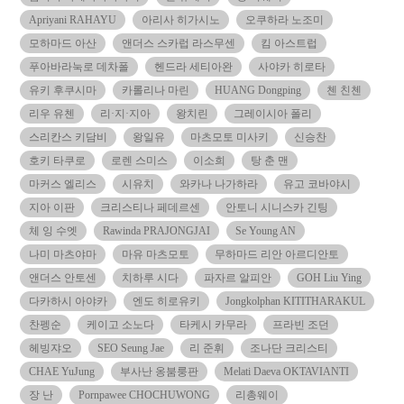
Apriyani RAHAYU
아리사 히가시노
오쿠하라 노조미
모하마드 아산
앤더스 스카럽 라스무센
킴 아스트럽
푸아바라눅로 데차폴
헨드라 세티아완
사야카 히로타
유키 후쿠시마
카롤리나 마린
HUANG Dongping
첸 친첸
리우 유첸
리·지·지아
왕치린
그레이시아 폴리
스리칸스 키담비
왕일유
마츠모토 미사키
신승찬
호키 타쿠로
로렌 스미스
이소희
탕 춘 맨
마커스 엘리스
시유치
와카나 나가하라
유고 코바야시
지아 이판
크리스티나 페데르센
안토니 시니스카 긴팅
체 잉 수엣
Rawinda PRAJONGJAI
Se Young AN
나미 마츠야마
마유 마츠모토
무하마드 리안 아르디안토
앤더스 안토센
치하루 시다
파자르 알피안
GOH Liu Ying
다카하시 아야카
엔도 히로유키
Jongkolphan KITITHARAKUL
찬펭순
케이고 소노다
타케시 카무라
프라빈 조던
헤빙쟈오
SEO Seung Jae
리 준휘
조나단 크리스티
CHAE YuJung
부사난 옹붐룽판
Melati Daeva OKTAVIANTI
장 난
Pornpawee CHOCHUWONG
리총웨이