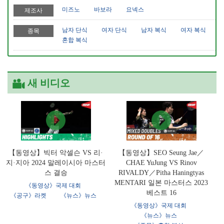
미즈노
바보라
요넥스
제조사
남자 단식
여자 단식
남자 복식
여자 복식
종목
혼합 복식
새 비디오
【동영상】빅터 악셀슨 VS 리·
【동영상】SEO Seung Jae／
지·지아 2024 말레이시아 마스터
CHAE YuJung VS Rinov
스 결승
RIVALDY／Pitha Haningtyas
MENTARI 일본 마스터스 2023
《동영상》국제 대회
베스트 16
《공구》라켓
《뉴스》뉴스
《동영상》국제 대회
《뉴스》뉴스