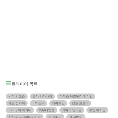
플레이어 목록
빅터 악셀슨
유타 와타나베
마커스 페르난디 기디언
케빈 산자야
P.V. 신두
타이추잉
켄토 모모타
야마구치 아카네
초우티엔첸
라챠녹 인타논
후앙 야치옹
삽시리 타에라타나차이
첸 유페이
정 시웨이