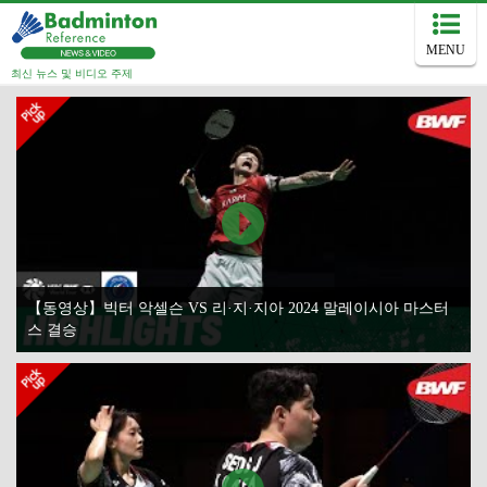
MENU
최신 뉴스 및 비디오 주제
【동영상】빅터 악셀슨 VS 리·지·지아 2024 말레이시아 마스터
스 결승