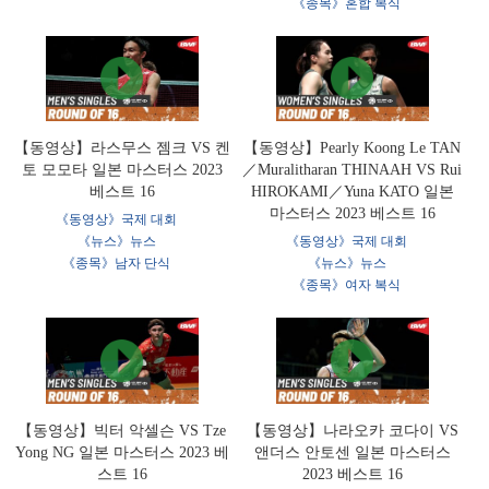
《종목》혼합 복식
【동영상】라스무스 젬크 VS 켄
【동영상】Pearly Koong Le TAN
토 모모타 일본 마스터스 2023
／Muralitharan THINAAH VS Rui
베스트 16
HIROKAMI／Yuna KATO 일본
마스터스 2023 베스트 16
《동영상》국제 대회
《뉴스》뉴스
《동영상》국제 대회
《종목》남자 단식
《뉴스》뉴스
《종목》여자 복식
【동영상】빅터 악셀슨 VS Tze
【동영상】나라오카 코다이 VS
Yong NG 일본 마스터스 2023 베
앤더스 안토센 일본 마스터스
스트 16
2023 베스트 16