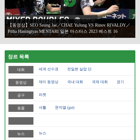
【동영상】SEO Seung Jae／CHAE YuJung VS Rinov RIVALDY／
Pitha Haningtyas MENTARI 일본 마스터스 2023 베스트 16
장르 목록
세계 선수권
전일본 실업 단
대회
재미 동영상
국내 대회
국제 대회
경기
동영상
라켓
공구
셔틀
문자열 (gut)
용품
뉴스
뉴스