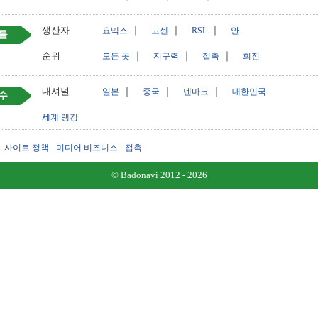
생산자
｜
｜
｜
요넥스
고센
RSL
안
틀
순위
｜
｜
｜
모든 곳
지구력
접촉
회전
내셔널
｜
｜
｜
일본
중국
덴마크
대한민국
수
세계 랭킹
사이트 정책
미디어 비즈니스
접촉
© Badonavi 2012 - 2026