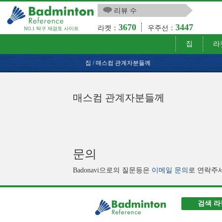
리뷰 수
3670
3447
라켓：
우주선：
NO.1 탁구 재검토 사이트
집
라
집
/
매스컴 관계자분들께
매스컴 관계자분들께
문의
Badonavi으로의 질문등은
이메일 문의
로 연락주
검색 라