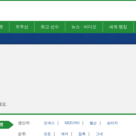
켓
우주선
최고 선수
뉴스 · 비디오
세계 랭킹
세요.
생산자
｜
｜
｜
요넥스
MIZUNO
윌슨
승리자
켓
순위
｜
｜
｜
모든
제어
접촉
그네