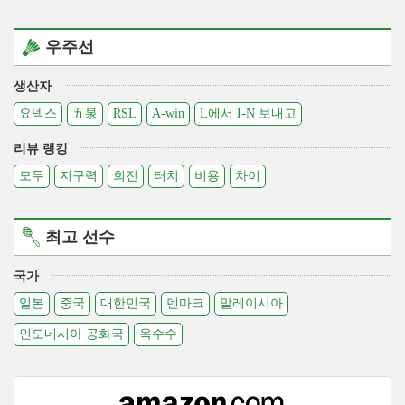
우주선
생산자
요넥스
五泉
RSL
A-win
L에서 I-N 보내고
리뷰 랭킹
모두
지구력
회전
터치
비용
차이
최고 선수
국가
일본
중국
대한민국
덴마크
말레이시아
인도네시아 공화국
옥수수