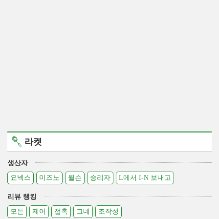
라켓
생산자
요넥스
미즈노
윌슨
승리자
L에서 I-N 보내고
리뷰 랭킹
모든
제어
접촉
그네
조작성