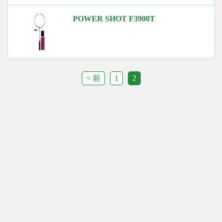
POWER SHOT F3900T
< 前
1
2