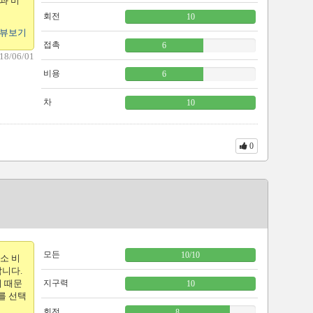
과 비
회전
10
리뷰보기
접촉
6
18/06/01
비용
6
차
10
0
모든
10
/
10
소 비
갑니다.
기 때문
지구력
10
를 선택
회전
8