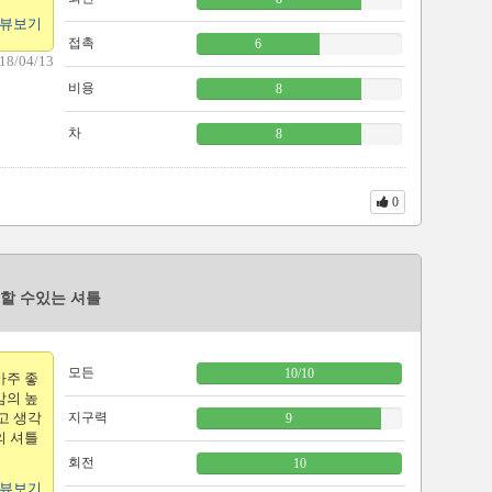
리뷰보기
접촉
6
18/04/13
비용
8
차
8
0
할 수있는 셔틀
모든
10
/
10
아주 좋
감의 높
고 생각
지구력
9
의 셔틀
회전
10
리뷰보기