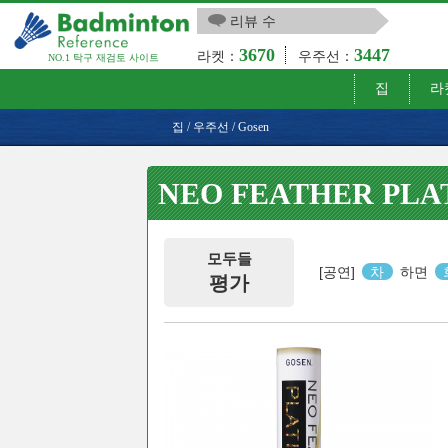
리뷰 수
3670
3447
라켓：
우주선：
NO.1 탁구 재검토 사이트
집
라
집
/
우주선
/
Gosen
NEO FEATHER PLA
모두들
[공연]
차
하면
평가