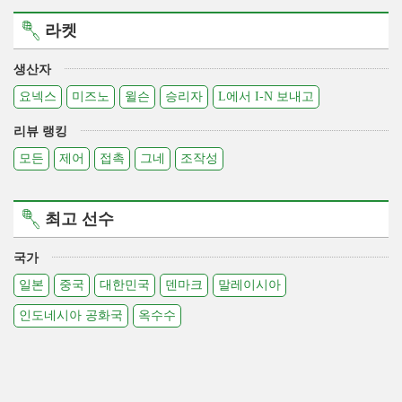
라켓
생산자
요넥스
미즈노
윌슨
승리자
L에서 I-N 보내고
리뷰 랭킹
모든
제어
접촉
그네
조작성
최고 선수
국가
일본
중국
대한민국
덴마크
말레이시아
인도네시아 공화국
옥수수