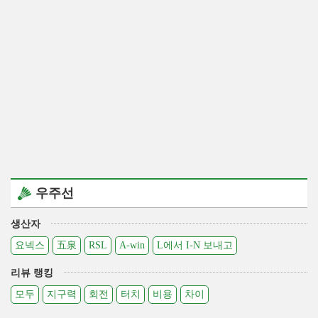
우주선
생산자
요넥스
五泉
RSL
A-win
L에서 I-N 보내고
리뷰 랭킹
모두
지구력
회전
터치
비용
차이