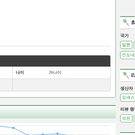
국가
일본
인도네
나이
26나이
생산자
요넥스
리뷰 랭
모든