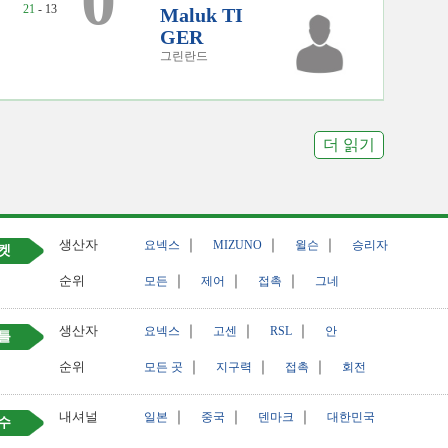
0
21
- 13
Maluk TI
GER
그린란드
더 읽기
생산자
｜
｜
｜
요넥스
MIZUNO
윌슨
승리자
켓
순위
｜
｜
｜
모든
제어
접촉
그네
생산자
｜
｜
｜
요넥스
고센
RSL
안
틀
순위
｜
｜
｜
모든 곳
지구력
접촉
회전
내셔널
｜
｜
｜
일본
중국
덴마크
대한민국
수