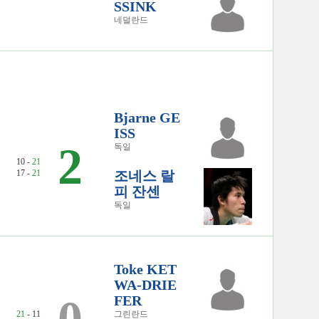
SSINK
네덜란드
Bjarne GE
ISS
2
독일
10 -
21
17 -
21
조네스 랄
피 잔센
독일
Toke KET
WA-DRIE
FER
21
- 11
그린란드