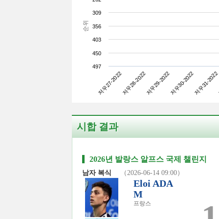
309
순위
356
403
450
497
저우27-2022
저우30-2022
저우29-2022
저우28-2022
저우31-2022
시합 결과
2026년 발랑스 알프스 국제 챌린지
남자 복식
（2026-06-14 09:00）
Eloi ADA
M
1
프랑스