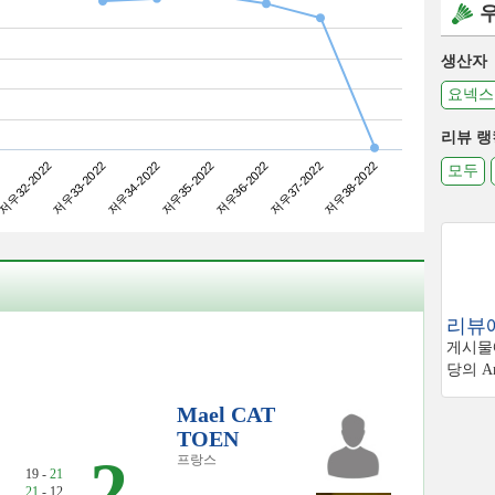
생산자
요넥스
리뷰 랭
저우33-2022
저우36-2022
저우32-2022
저우35-2022
저우38-2022
저우34-2022
저우37-2022
모두
리뷰에
게시물에
당의 Am
Mael CAT
TOEN
2
프랑스
19 -
21
21
- 12