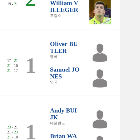
William V
19 -
21
ILLEGER
프랑스
Oliver BU
TLER
1
영국
17 -
21
21
- 16
Samuel JO
21
- 17
NES
영국
Andy BUI
JK
1
네덜란드
23
- 21
21 -
23
Brian WA
21
- 10