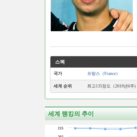
스펙
국가
프랑스（France）
세계 순위
최고135정도（2019년6주)
세계 랭킹의 추이
215
262