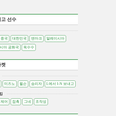
최고 선수
중국
대한민국
덴마크
말레이시아
시아 공화국
옥수수
라켓
미즈노
윌슨
승리자
L에서 I-N 보내고
킹
제어
접촉
그네
조작성