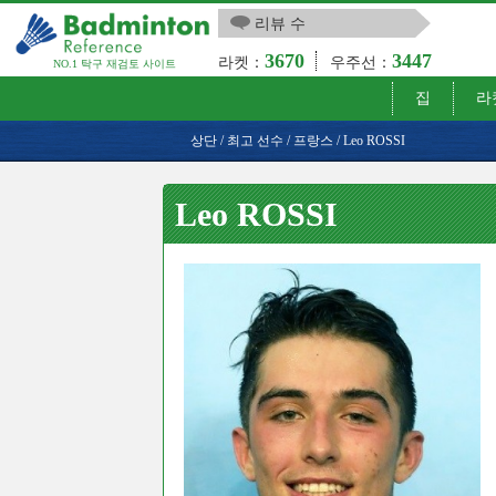
리뷰 수
3670
3447
라켓：
우주선：
NO.1 탁구 재검토 사이트
집
라
상단
/
최고 선수
/
프랑스
/
Leo ROSSI
Leo ROSSI