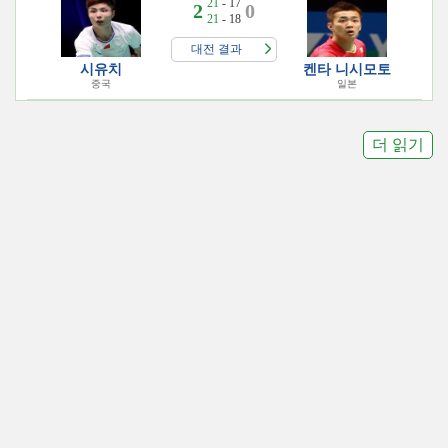
21
- 17
2
0
21
- 18
대전 결과
시유치
켄타 니시모토
중국
일본
더 읽기