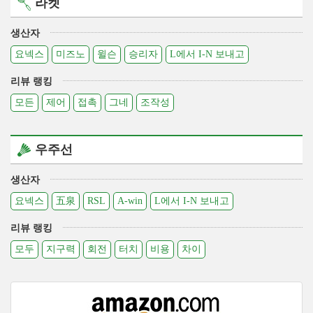
라켓
생산자
요넥스
미즈노
윌슨
승리자
L에서 I-N 보내고
리뷰 랭킹
모든
제어
접촉
그네
조작성
우주선
생산자
요넥스
五泉
RSL
A-win
L에서 I-N 보내고
리뷰 랭킹
모두
지구력
회전
터치
비용
차이