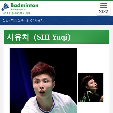
MENU
NO.1 탁구 재검토 사이트
상단
/
최고 선수
/
중국
/
시유치
시유치（SHI Yuqi）