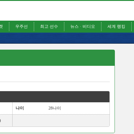
켓
우주선
최고 선수
뉴스 · 비디오
세계 랭킹
나이
28나이
)