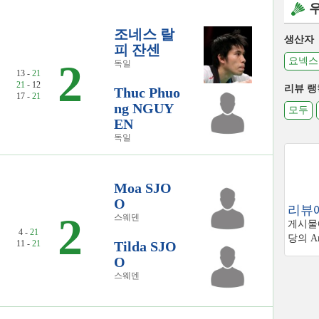
조네스 랄
생산자
피 잔센
요넥스
2
독일
13 -
21
21
- 12
리뷰 랭
Thuc Phuo
17 -
21
ng NGUY
모두
EN
독일
Moa SJO
O
리뷰에
2
스웨덴
게시물에
4 -
21
당의 Am
11 -
21
Tilda SJO
O
스웨덴