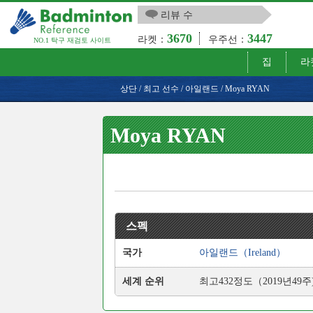
리뷰 수
3670
3447
라켓：
우주선：
NO.1 탁구 재검토 사이트
집
라
상단
/
최고 선수
/
아일랜드
/
Moya RYAN
Moya RYAN
스펙
국가
아일랜드（Ireland）
세계 순위
최고432정도（2019년49주