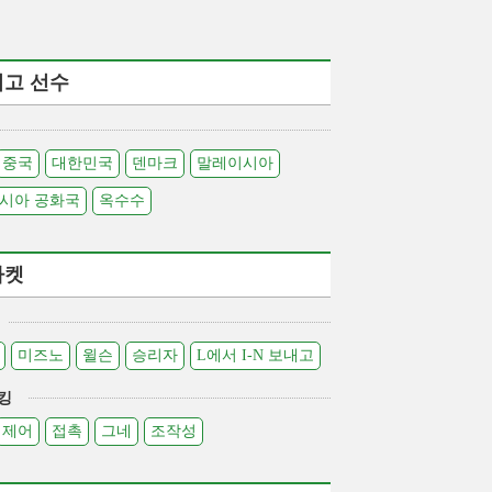
최고 선수
중국
대한민국
덴마크
말레이시아
시아 공화국
옥수수
라켓
미즈노
윌슨
승리자
L에서 I-N 보내고
킹
제어
접촉
그네
조작성