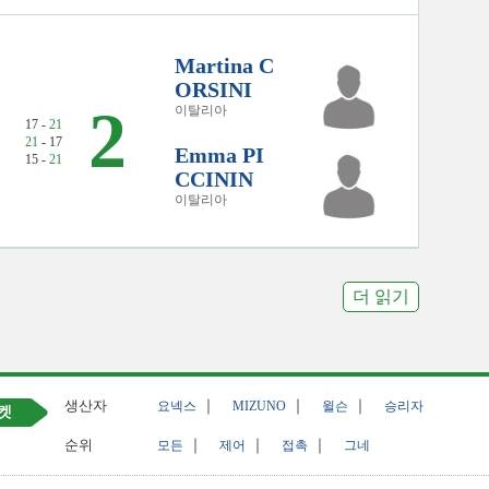
）
Martina C
ORSINI
2
이탈리아
17 -
21
21
- 17
Emma PI
15 -
21
CCININ
이탈리아
더 읽기
생산자
｜
｜
｜
요넥스
MIZUNO
윌슨
승리자
켓
순위
｜
｜
｜
모든
제어
접촉
그네