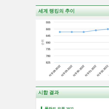
세계 랭킹의 추이
555
600
645
순위
690
735
780
825
저우28-2022
저우31-2022
저우30-2022
저우29-2022
저우32-2022
시합 결과
폴란드 오픈 2025