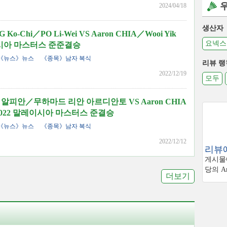
2024/04/18
생산자
-Chi／PO Li-Wei VS Aaron CHIA／Wooi Yik
요넥스
레이시아 마스터스 준준결승
《뉴스》뉴스
《종목》남자 복식
리뷰 랭
2022/12/19
모두
피안／무하마드 리안 아르디안토 VS Aaron CHIA
H 2022 말레이시아 마스터스 준결승
《뉴스》뉴스
《종목》남자 복식
2022/12/12
리뷰에
게시물에
당의 Am
더보기