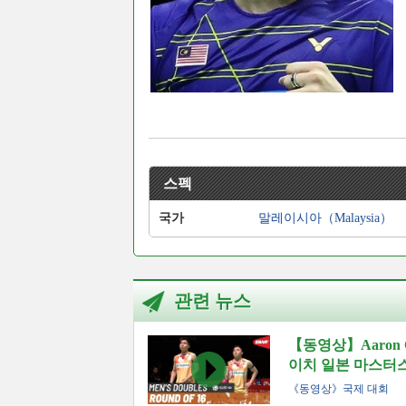
스펙
국가
말레이시아（Malaysia）
관련 뉴스
【동영상】Aaron C
이치 일본 마스터스 
《동영상》국제 대회