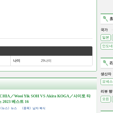
국가
일본
인도네
나이
29나이
생산자
요넥스
리뷰 랭
HIA／Wooi Yik SOH VS Akira KOGA／사이토 타
모든
2023 베스트 16
《뉴스》뉴스
《종목》남자 복식