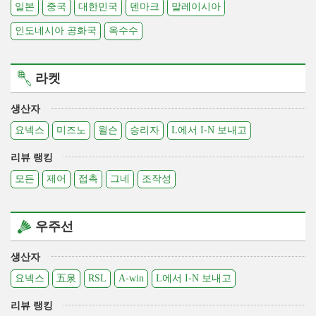
일본
중국
대한민국
덴마크
말레이시아
인도네시아 공화국
옥수수
라켓
생산자
요넥스
미즈노
윌슨
승리자
L에서 I-N 보내고
리뷰 랭킹
모든
제어
접촉
그네
조작성
우주선
생산자
요넥스
五泉
RSL
A-win
L에서 I-N 보내고
리뷰 랭킹