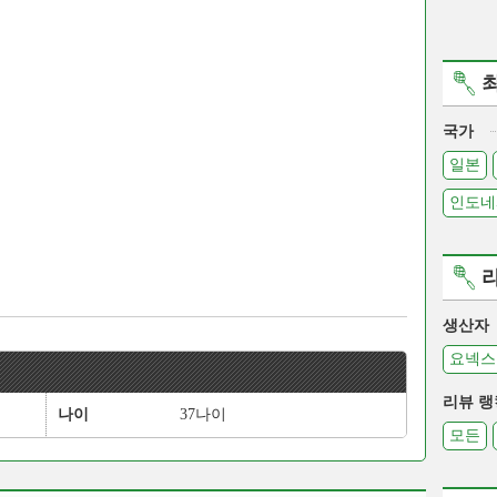
국가
일본
인도네
생산자
요넥스
리뷰 랭
나이
37나이
모든