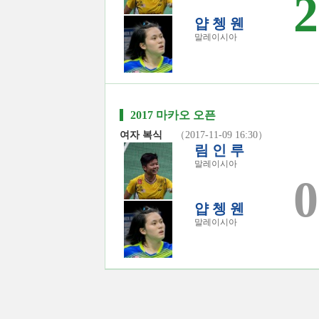
2
얍 쳉 웬
말레이시아
2017 마카오 오픈
여자 복식
（2017-11-09 16:30）
림 인 루
말레이시아
0
얍 쳉 웬
말레이시아