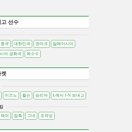
최고 선수
중국
대한민국
덴마크
말레이시아
시아 공화국
옥수수
라켓
미즈노
윌슨
승리자
L에서 I-N 보내고
킹
제어
접촉
그네
조작성