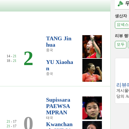
생산자
요넥스
리뷰 랭
TANG Jin
hua
모두
2
중국
14 -
21
18 -
21
YU Xiaoha
n
중국
리뷰에
게시물에
당의 Am
Supissara
PAEWSA
MPRAN
0
태국
21
- 17
Kwanchan
21
- 17