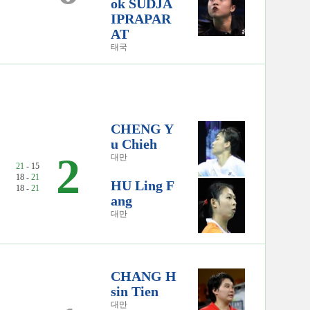
ok SUDJA
IPRAPAR
AT
태국
CHENG Y
u Chieh
2
대만
21
- 15
18 -
21
HU Ling F
18 -
21
ang
대만
CHANG H
sin Tien
대만