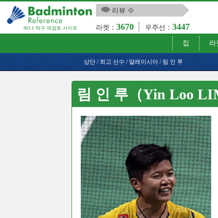
리뷰 수
3670
3447
라켓：
우주선：
NO.1 탁구 재검토 사이트
집
라
상단
/
최고 선수
/
말레이시아
/
림 인 루
림 인 루（Yin Loo L