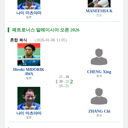
MANEESHA K
나미 마츠야마
인도
일본
페트로너스 말레이시아 오픈 2026
혼합 복식
（2026-01-06 11:05）
Hiroki MIDORIK
CHENG Xing
AWA
중국
21
- 18
일본
1
2
20 -
22
15 -
21
ZHANG Chi
나미 마츠야마
중국
일본