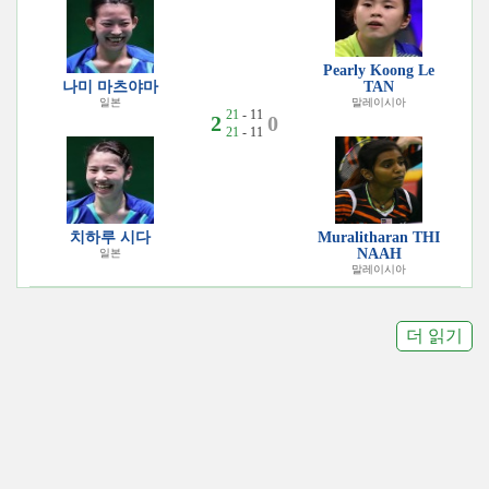
Pearly Koong Le
나미 마츠야마
TAN
일본
말레이시아
21
- 11
2
0
21
- 11
치하루 시다
Muralitharan THI
NAAH
일본
말레이시아
더 읽기