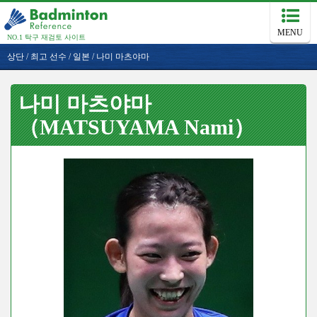
MENU
NO.1 탁구 재검토 사이트
상단
/
최고 선수
/
일본
/
나미 마츠야마
나미 마츠야마
（MATSUYAMA Nami）