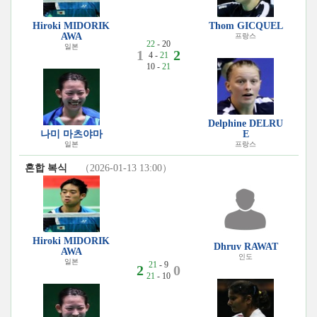
Hiroki MIDORIK
Thom GICQUEL
AWA
프랑스
22
- 20
일본
1
2
4 -
21
10 -
21
Delphine DELRU
나미 마츠야마
E
일본
프랑스
혼합 복식
（2026-01-13 13:00）
Hiroki MIDORIK
Dhruv RAWAT
AWA
인도
일본
21
- 9
2
0
21
- 10