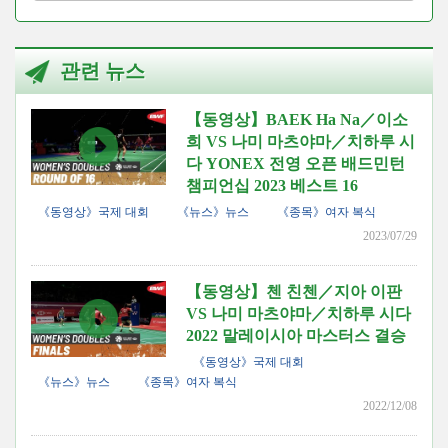
관련 뉴스
【동영상】BAEK Ha Na／이소
희 VS 나미 마츠야마／치하루 시
다 YONEX 전영 오픈 배드민턴
챔피언십 2023 베스트 16
《동영상》국제 대회
《뉴스》뉴스
《종목》여자 복식
2023/07/29
【동영상】첸 친첸／지아 이판
VS 나미 마츠야마／치하루 시다
2022 말레이시아 마스터스 결승
《동영상》국제 대회
《뉴스》뉴스
《종목》여자 복식
2022/12/08