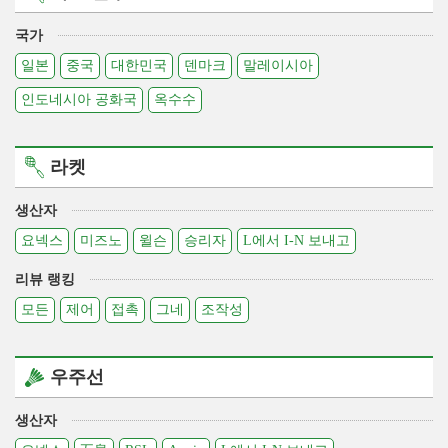
국가
일본
중국
대한민국
덴마크
말레이시아
인도네시아 공화국
옥수수
라켓
생산자
요넥스
미즈노
윌슨
승리자
L에서 I-N 보내고
리뷰 랭킹
모든
제어
접촉
그네
조작성
우주선
생산자