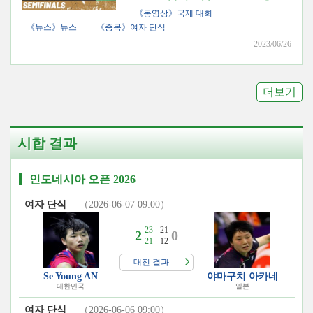
《동영상》국제 대회
《뉴스》뉴스
《종목》여자 단식
2023/06/26
더보기
시합 결과
인도네시아 오픈 2026
여자 단식
（2026-06-07 09:00）
23
- 21
2
0
21
- 12
대전 결과
Se Young AN
야마구치 아카네
대한민국
일본
여자 단식
（2026-06-06 09:00）