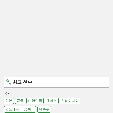
최고 선수
국가
일본
중국
대한민국
덴마크
말레이시아
인도네시아 공화국
옥수수