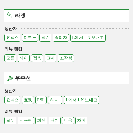
라켓
생산자
요넥스
미즈노
윌슨
승리자
L에서 I-N 보내고
리뷰 랭킹
모든
제어
접촉
그네
조작성
우주선
생산자
요넥스
五泉
RSL
A-win
L에서 I-N 보내고
리뷰 랭킹
모두
지구력
회전
터치
비용
차이