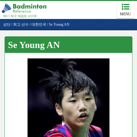
MENU
NO.1 탁구 재검토 사이트
상단
/
최고 선수
/
대한민국
/
Se Young AN
Se Young AN