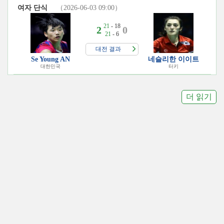
여자 단식
（2026-06-03 09:00）
21
- 18
2
0
21
- 6
대전 결과
Se Young AN
네슬리한 이이트
대한민국
터키
더 읽기