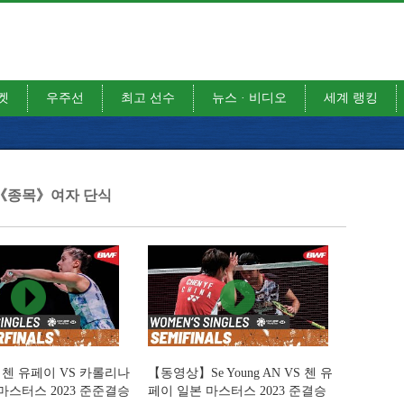
켓
우주선
최고 선수
뉴스 · 비디오
세계 랭킹
《종목》여자 단식
첸 유페이 VS 카롤리나
【동영상】Se Young AN VS 첸 유
마스터스 2023 준준결승
페이 일본 마스터스 2023 준결승