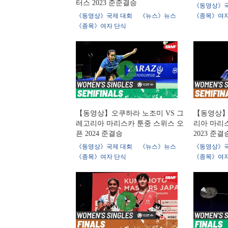
터스 2023 준준결승
《동영상》국
《동영상》국제 대회
《뉴스》뉴스
《종목》여자
《종목》여자 단식
【동영상】오쿠하라 노조미 VS 그
【동영상】장
레고리아 마리스카 툰중 스위스 오
리아 마리
픈 2024 준결승
2023 준결
《동영상》국제 대회
《뉴스》뉴스
《동영상》국
《종목》여자 단식
《종목》여자