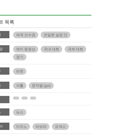
르 목록
회
세계 선수권
전일본 실업 단
상
재미 동영상
국내 대회
국제 대회
경기
구
라켓
품
셔틀
문자열 (gut)
스
뉴스
사
미즈노
바보라
요넥스