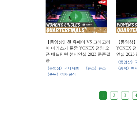
【동영상】첸 유페이 VS 그레고리
【동영상】
아 마리스카 툰중 YONEX 전영 오
YONEX 
픈 배드민턴 챔피언십 2023 준준결
언십 202
승
《동영상》국
《동영상》국제 대회
《뉴스》뉴스
《종목》여자
《종목》여자 단식
1
2
3