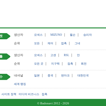
생산자
｜
｜
｜
요넥스
MIZUNO
윌슨
승리자
켓
순위
｜
｜
｜
모든
제어
접촉
그네
생산자
｜
｜
｜
요넥스
고센
RSL
안
틀
순위
｜
｜
｜
모든 곳
지구력
접촉
회전
내셔널
｜
｜
｜
일본
중국
덴마크
대한민국
수
세계 랭킹
사이트 정책
미디어 비즈니스
접촉
© Badonavi 2012 - 2026