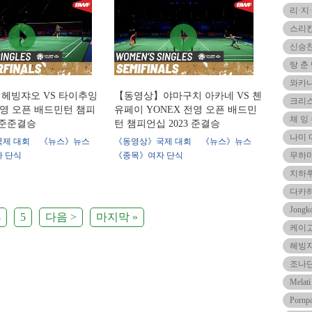
리·지
스리
신승
탕 춘
와카
헤빙쟈오 VS 타이추잉
【동영상】야마구치 아카네 VS 첸
크리
전영 오픈 배드민턴 챔피
유페이 YONEX 전영 오픈 배드민
체 잉
3 준준결승
턴 챔피언십 2023 준결승
나미
제 대회
《뉴스》뉴스
《동영상》국제 대회
《뉴스》뉴스
 단식
《종목》여자 단식
무하마
치하루
다카
Jong
4
5
다음 >
마지막 »
케이
헤빙
조나
Melat
Porn