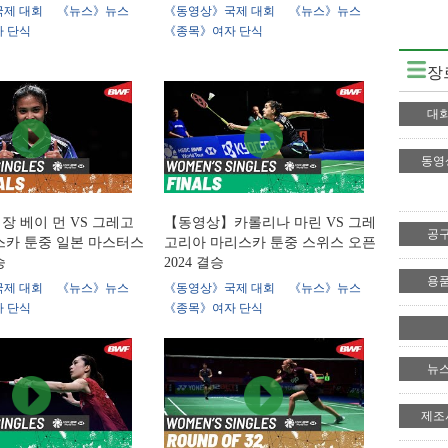
제 대회
《뉴스》뉴스
《동영상》국제 대회
《뉴스》뉴스
 단식
《종목》여자 단식
장
대
동영
 베이 먼 VS 그레고
【동영상】카롤리나 마린 VS 그레
공
스카 툰중 일본 마스터스
고리아 마리스카 툰중 스위스 오픈
승
2024 결승
용
제 대회
《뉴스》뉴스
《동영상》국제 대회
《뉴스》뉴스
 단식
《종목》여자 단식
뉴
제조