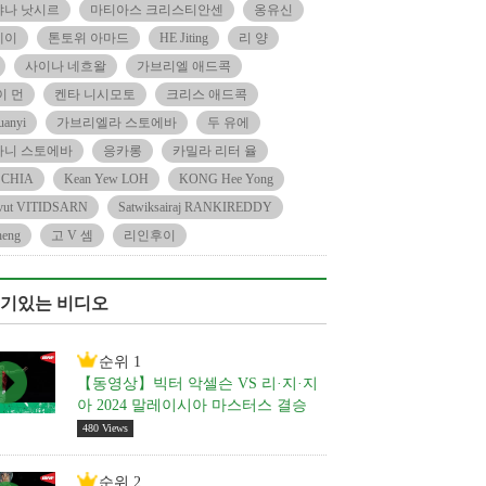
야나 낫시르
마티아스 크리스티안센
옹유신
에이
톤토위 아마드
HE Jiting
리 양
사이나 네흐왈
가브리엘 애드콕
이 먼
켄타 니시모토
크리스 애드콕
anyi
가브리엘라 스토에바
두 유에
파니 스토에바
응카롱
카밀라 리터 율
 CHIA
Kean Yew LOH
KONG Hee Yong
vut VITIDSARN
Satwiksairaj RANKIREDDY
eng
고 V 셈
리인후이
기있는 비디오
순위 1
【동영상】빅터 악셀슨 VS 리·지·지
아 2024 말레이시아 마스터스 결승
480 Views
순위 2