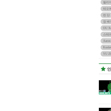
릴리
테오
린 단
장 베
OU Xu
스테
Aaron
Kunla
YU Zh
인