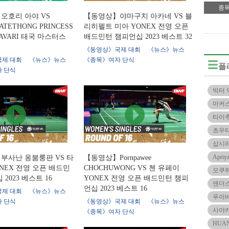
종
오호리 아야 VS
【동영상】야마구치 아카네 VS 블
 KATETHONG PRINCESS
리히펠트 미아 YONEX 전영 오픈
NAVARI 태국 마스터스
배드민턴 챔피언십 2023 베스트 32
《동영상》국제 대회
《뉴스》뉴스
제 대회
《뉴스》뉴스
《종목》여자 단식
플
 단식
빅터 
마커스
타이
초우
삽시
Apri
부사난 옹붐룽판 VS 타
【동영상】Pornpawee
NEX 전영 오픈 배드민
CHOCHUWONG VS 첸 유페이
오쿠
2023 베스트 16
YONEX 전영 오픈 배드민턴 챔피
앤더스
언십 2023 베스트 16
제 대회
《뉴스》뉴스
푸아
 단식
《동영상》국제 대회
《뉴스》뉴스
사야
《종목》여자 단식
HUAN