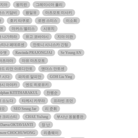
·지아
왕치린
그레이시아 폴리
칸스 키담비
왕일유
마츠모토 미사키
찬
호키 타쿠로
로렌 스미스
이소희
 맨
마커스 엘리스
시유치
나 나가하라
유고 코바야시
지아 이판
스티나 페데르센
안토니 시니스카 긴팅
 수엣
Rawinda PRAJONGJAI
Se Young AN
 마츠야마
마유 마츠모토
드 리안 아르디안토
앤더스 안토센
 시다
파자르 알피안
GOH Liu Ying
하시 아야카
엔도 히로유키
kolphan KITITHARAKUL
찬펭순
고 소노다
타케시 카무라
프라빈 조던
쟈오
SEO Seung Jae
리 준휘
단 크리스티
CHAE YuJung
부사난 옹붐룽판
i Daeva OKTAVIANTI
장 난
pawee CHOCHUWONG
리총웨이