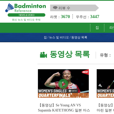
리뷰 수
3670
3447
라켓：
우주선：
최신 뉴스 및 비디오 주제
집
라
집
/
뉴스 및 비디오
/
동영상 목록
동영상 목록
유형：
【동영상】Se Young AN VS
【동영상】
Supanida KATETHONG 일본 마스
마린 일본 