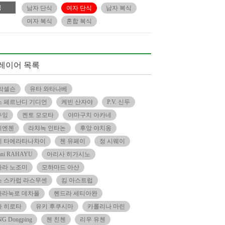
목
남자 단식
여자 단식
남자 복식
여자 복식
혼합 복식
레이어 목록
악셀슨
유타 와타나베
 페르난디 기디언
케빈 산자야
P.V. 신두
추잉
켄토 모모타
야마구치 아카네
티엔첸
라챠녹 인타논
후앙 야치옹
리 타에라타나차이
첸 유페이
정 시웨이
yani RAHAYU
아리사 히가시노
하라 노조미
모하마드 아산
 스카럽 라스무센
킴 아스트럽
바라눅로 데차폴
헨드라 세티아완
카 히로타
유키 후쿠시마
카롤리나 마린
G Dongping
첸 친첸
리우 유첸