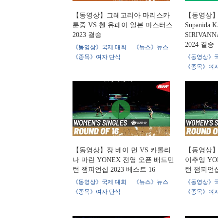
【동영상】그레고리아 마리스카
【동영상】
툰중 VS 첸 유페이 일본 마스터스
Supanida
2023 결승
SIRIVAN
2024 결승
《동영상》국제 대회
《뉴스》뉴스
《종목》여자 단식
《동영상》국
《종목》여자
【동영상】장 베이 먼 VS 카롤리
【동영상】
나 마린 YONEX 전영 오픈 배드민
이추잉 YO
턴 챔피언십 2023 베스트 16
턴 챔피언십 
《동영상》국제 대회
《뉴스》뉴스
《동영상》국
《종목》여자 단식
《종목》여자