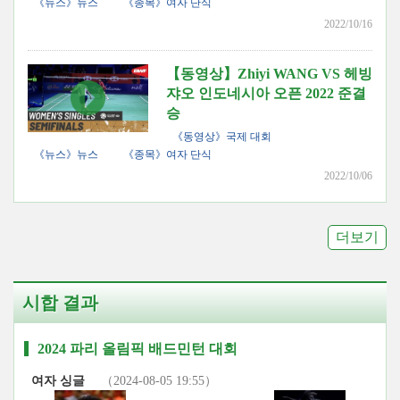
《뉴스》뉴스
《종목》여자 단식
2022/10/16
【동영상】Zhiyi WANG VS 헤빙
쟈오 인도네시아 오픈 2022 준결
승
《동영상》국제 대회
《뉴스》뉴스
《종목》여자 단식
2022/10/06
더보기
시합 결과
2024 파리 올림픽 배드민턴 대회
여자 싱글
（2024-08-05 19:55）