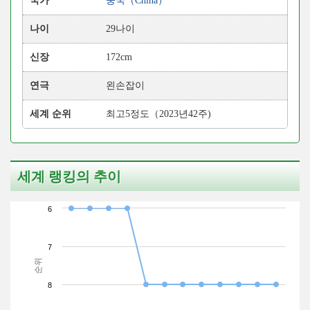
국가
중국（China）
나이
29나이
신장
172cm
연극
왼손잡이
세계 순위
최고5정도（2023년42주)
세계 랭킹의 추이
6
7
순위
8