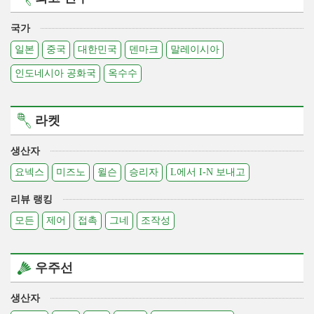
국가
일본
중국
대한민국
덴마크
말레이시아
인도네시아 공화국
옥수수
라켓
생산자
요넥스
미즈노
윌슨
승리자
L에서 I-N 보내고
리뷰 랭킹
모든
제어
접촉
그네
조작성
우주선
생산자