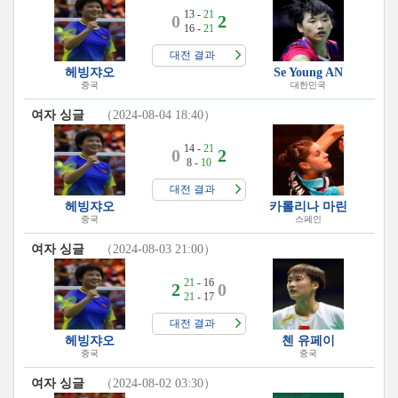
13 -
21
0
2
16 -
21
대전 결과
헤빙쟈오
Se Young AN
중국
대한민국
여자 싱글
（2024-08-04 18:40）
14 -
21
0
2
8 -
10
대전 결과
헤빙쟈오
카롤리나 마린
중국
스페인
여자 싱글
（2024-08-03 21:00）
21
- 16
2
0
21
- 17
대전 결과
헤빙쟈오
첸 유페이
중국
중국
여자 싱글
（2024-08-02 03:30）