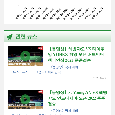
9
저우17-2024
저우20-2024
저우23-2024
저우26-2024
저우19-2024
저우22-2024
저우25-2024
저우28-2024
저우18-2024
저우21-2024
저우24-2024
저우27-2024
관련 뉴스
【동영상】헤빙쟈오 VS 타이추
잉 YONEX 전영 오픈 배드민턴
챔피언십 2023 준준결승
《동영상》국제 대회
《뉴스》뉴스
《종목》여자 단식
2023/07/06
【동영상】Se Young AN VS 헤빙
쟈오 인도네시아 오픈 2022 준준
결승
《동영상》국제 대회