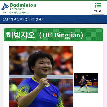
MENU
NO.1 탁구 재검토 사이트
상단
/
최고 선수
/
중국
/
헤빙쟈오
헤빙쟈오（HE Bingjiao）