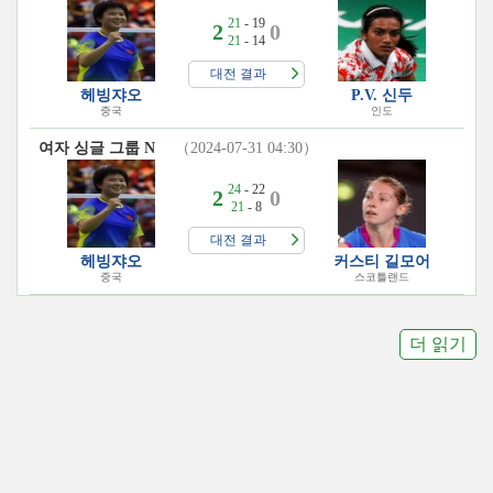
21
- 19
2
0
21
- 14
대전 결과
헤빙쟈오
P.V. 신두
중국
인도
여자 싱글 그룹 N
（2024-07-31 04:30）
24
- 22
2
0
21
- 8
대전 결과
헤빙쟈오
커스티 길모어
중국
스코틀랜드
더 읽기