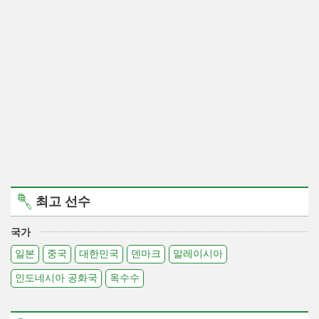
최고 선수
국가
일본
중국
대한민국
덴마크
말레이시아
인도네시아 공화국
옥수수