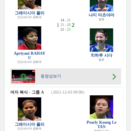
그레이시아 폴리
나미 마츠야마
인도네시아 공화국
일본
14 -
21
1
2
21
- 13
21 -
23
Apriyani RAHAY
치하루 시다
U
일본
인도네시아 공화국
동영상보기
여자 복식 - 그룹 A
（2021-12-03 09:00）
Pearly Koong Le
그레이시아 폴리
TAN
인도네시아 공화국
말레이시아