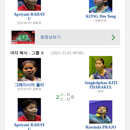
Apriyani RAHAY
KONG Hee Yong
U
대한민국
인도네시아 공화국
동영상보기
여자 복식 - 그룹 A
（2021-12-01 09:00）
Jongkolphan KITI
그레이시아 폴리
THARAKUL
인도네시아 공화국
태국
21
- 15
2
0
21
- 12
Apriyani RAHAY
Rawinda PRAJO
U