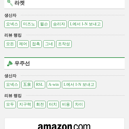
라켓
생산자
요넥스
미즈노
윌슨
승리자
L에서 I-N 보내고
리뷰 랭킹
모든
제어
접촉
그네
조작성
우주선
생산자
요넥스
五泉
RSL
A-win
L에서 I-N 보내고
리뷰 랭킹
모두
지구력
회전
터치
비용
차이