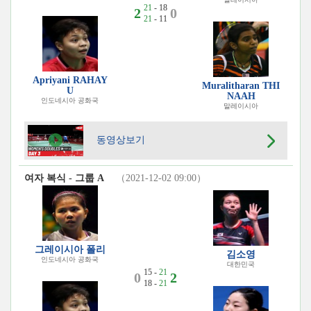
21
- 18
2
0
21
- 11
Apriyani RAHAY
Muralitharan THI
U
NAAH
인도네시아 공화국
말레이시아
동영상보기
여자 복식 - 그룹 A
（2021-12-02 09:00）
그레이시아 폴리
김소영
인도네시아 공화국
대한민국
15 -
21
0
2
18 -
21