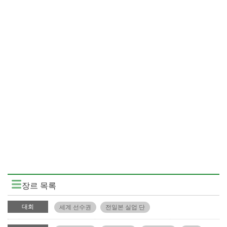
장르 목록
대회
세계 선수권
전일본 실업 단