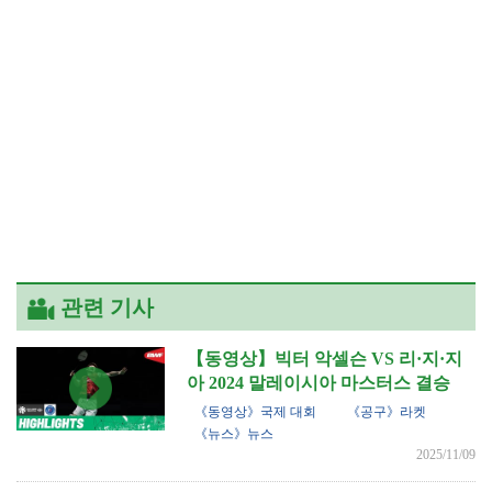
관련 기사
【동영상】빅터 악셀슨 VS 리·지·지
아 2024 말레이시아 마스터스 결승
《동영상》국제 대회
《공구》라켓
《뉴스》뉴스
2025/11/09