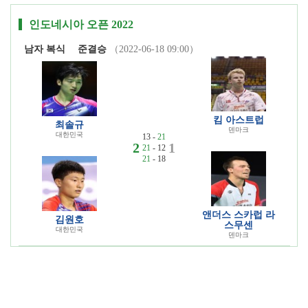
인도네시아 오픈 2022
남자 복식
준결승
（2022-06-18 09:00）
킴 아스트럽
최솔규
덴마크
대한민국
13 -
21
2
1
21
- 12
21
- 18
앤더스 스카럽 라
김원호
스무센
대한민국
덴마크