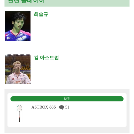
관련 플레이어
최솔규
킴 아스트럽
라켓
ASTROX 88S
51