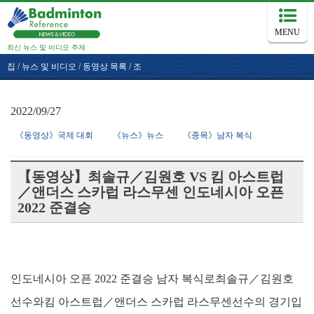
MENU
최신 뉴스 및 비디오 주제
집
/
뉴스 및 비디오
/
동영상 목록
/
조
2022/09/27
《동영상》국제 대회
《뉴스》뉴스
《종목》남자 복식
【동영상】최솔규／김원호 VS 킴 아스트럽
／앤더스 스카럽 라스무센 인도네시아 오픈
2022 준결승
인도네시아 오픈 2022 준결승 남자 복식로최솔규／김원호
선수와킴 아스트럽／앤더스 스카럽 라스무센선수의 경기입