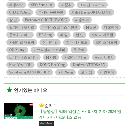
헤빙쟈오
SEO Seung Jae
리 준휘
조나단 크리스티
CHAE YuJung
부사난 옹붐룽판
Melati Daeva OKTAVIANTI
장 난
Pornpawee CHOCHUWONG
리총웨이
릴리야나 낫시르
마티아스 크리스티안센
옹유신
테오에이
톤토위 아마드
HE Jiting
리 양
린 단
사이나 네흐왈
가브리엘 애드콕
장 베이 먼
켄타 니시모토
크리스 애드콕
OU Xuanyi
가브리엘라 스토에바
두 유에
스테파니 스토에바
응카롱
카밀라 리터 율
Aaron CHIA
Kean Yew LOH
KONG Hee Yong
Kunlavut VITIDSARN
Satwiksairaj RANKIREDDY
YU Zheng
고 V 셈
리인후이
인기있는 비디오
순위 1
【동영상】빅터 악셀슨 VS 리·지·지아 2024 말
레이시아 마스터스 결승
444 Views