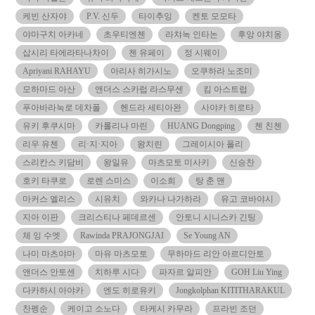
케빈 산자야
P.V. 신두
타이추잉
켄토 모모타
야마구치 아카네
초우티엔첸
라챠녹 인타논
후앙 야치옹
삽시리 타에라타나차이
첸 유페이
정 시웨이
Apriyani RAHAYU
아리사 히가시노
오쿠하라 노조미
모하마드 아산
앤더스 스카럽 라스무센
킴 아스트럽
푸아바라눅로 데차폴
헨드라 세티아완
사야카 히로타
유키 후쿠시마
카롤리나 마린
HUANG Dongping
첸 친첸
리우 유첸
리·지·지아
왕치린
그레이시아 폴리
스리칸스 키담비
왕일유
마츠모토 미사키
신승찬
호키 타쿠로
로렌 스미스
이소희
탕 춘 맨
마커스 엘리스
시유치
와카나 나가하라
유고 코바야시
지아 이판
크리스티나 페데르센
안토니 시니스카 긴팅
체 잉 수엣
Rawinda PRAJONGJAI
Se Young AN
나미 마츠야마
마유 마츠모토
무하마드 리안 아르디안토
앤더스 안토센
치하루 시다
파자르 알피안
GOH Liu Ying
다카하시 아야카
엔도 히로유키
Jongkolphan KITITHARAKUL
찬펭순
케이고 소노다
타케시 카무라
프라빈 조던