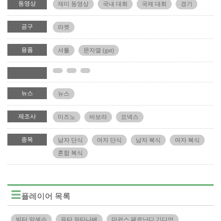
동영상
재미 동영상
국내 대회
국제 대회
경기
공구
라켓
용품
셔틀
문자열 (gut)
뉴스
뉴스
제조사
미즈노
바보라
요넥스
종목
남자 단식
여자 단식
남자 복식
여자 복식
혼합 복식
플레이어 목록
빅터 악셀슨
유타 와타나베
마커스 페르난디 기디언