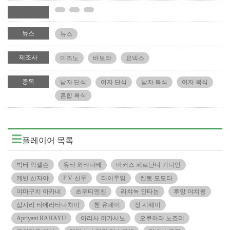
뉴스
뉴스
제조사
미즈노
바보라
요넥스
종목
남자 단식
여자 단식
남자 복식
여자 복식
혼합 복식
플레이어 목록
빅터 악셀슨
유타 와타나베
마커스 페르난디 기디언
케빈 산자야
P.V. 신두
타이추잉
켄토 모모타
야마구치 아카네
초우티엔첸
라챠녹 인타논
후앙 야치옹
삽시리 타에라타나차이
첸 유페이
정 시웨이
Apriyani RAHAYU
아리사 히가시노
오쿠하라 노조미