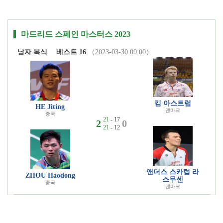
마드리드 스페인 마스터스 2023
남자 복식
베스트 16
（2023-03-30 09:00）
킴 아스트럽
HE Jiting
덴마크
중국
21
- 17
2
0
21
- 12
앤더스 스카럽 라
ZHOU Haodong
스무센
중국
덴마크