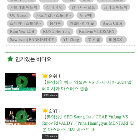
가브리엘 애드콕
장 베이 먼
켄타 니시모토
크리스 애드콕
OU Xuanyi
가브리엘라 스토에바
두 유에
스테파니 스토에바
응카롱
카밀라 리터 율
Aaron CHIA
Kean Yew LOH
KONG Hee Yong
Kunlavut VITIDSARN
Satwiksairaj RANKIREDDY
YU Zheng
고 V 셈
리인후이
인기있는 비디오
순위 1
【동영상】빅터 악셀슨 VS 리·지·지아 2024 말
레이시아 마스터스 결승
436 Views
순위 2
【동영상】SEO Seung Jae／CHAE YuJung VS
Rinov RIVALDY／Pitha Haningtyas MENTARI 일
본 마스터스 2023 베스트 16
376 Views