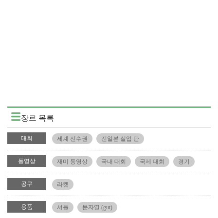
장르 목록
대회
세계 선수권
전일본 실업 단
동영상
재미 동영상
국내 대회
국제 대회
경기
공구
라켓
용품
셔틀
문자열 (gut)