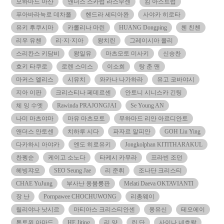
모하마드 아산
앤더스 스카럽 라스무센
킴 아스트럽
푸아바라눅로 데차폴
헨드라 세티아완
사야카 히로타
유키 후쿠시마
카롤리나 마린
HUANG Dongping
첸 친첸
리우 유첸
리·지·지아
왕치린
그레이시아 폴리
스리칸스 키담비
왕일유
마츠모토 미사키
신승찬
호키 타쿠로
로렌 스미스
이소희
탕 춘 맨
마커스 엘리스
시유치
와카나 나가하라
유고 코바야시
지아 이판
크리스티나 페데르센
안토니 시니스카 긴팅
체 잉 수엣
Rawinda PRAJONGJAI
Se Young AN
나미 마츠야마
마유 마츠모토
무하마드 리안 아르디안토
앤더스 안토센
치하루 시다
파자르 알피안
GOH Liu Ying
다카하시 아야카
엔도 히로유키
Jongkolphan KITITHARAKUL
찬펭순
케이고 소노다
타케시 카무라
프라빈 조던
헤빙쟈오
SEO Seung Jae
리 준휘
조나단 크리스티
CHAE YuJung
부사난 옹붐룽판
Melati Daeva OKTAVIANTI
장 난
Pornpawee CHOCHUWONG
리총웨이
릴리야나 낫시르
마티아스 크리스티안센
옹유신
테오에이
톤토위 아마드
HE Jiting
리 양
린 단
사이나 네흐왈