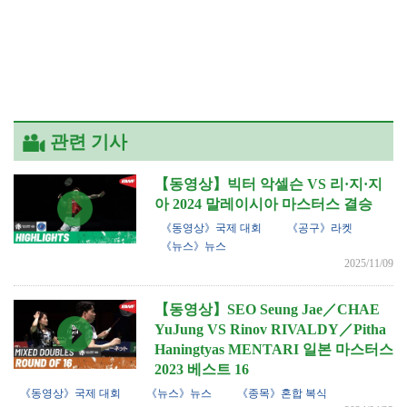
관련 기사
【동영상】빅터 악셀슨 VS 리·지·지
아 2024 말레이시아 마스터스 결승
《동영상》국제 대회
《공구》라켓
《뉴스》뉴스
2025/11/09
【동영상】SEO Seung Jae／CHAE
YuJung VS Rinov RIVALDY／Pitha
Haningtyas MENTARI 일본 마스터스
2023 베스트 16
《동영상》국제 대회
《뉴스》뉴스
《종목》혼합 복식