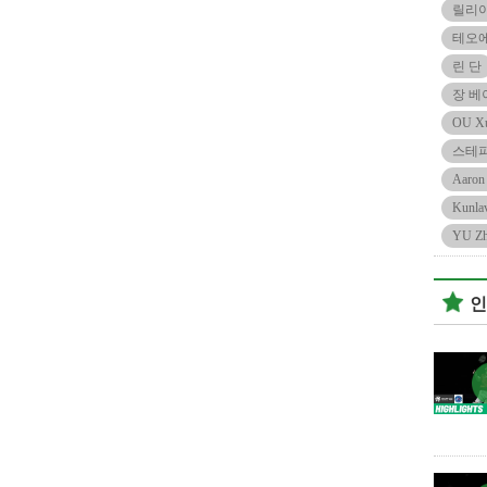
릴리
테오
린 단
장 베
OU Xu
스테
Aaron
Kunla
YU Zh
인