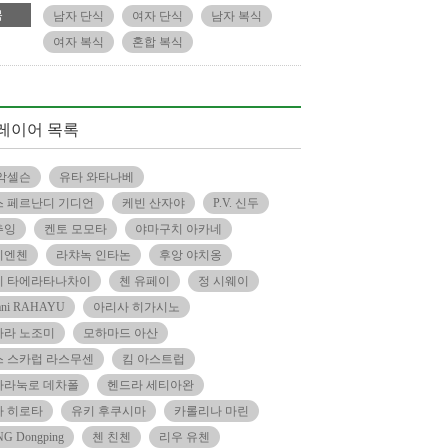
목
남자 단식
여자 단식
남자 복식
여자 복식
혼합 복식
레이어 목록
악셀슨
유타 와타나베
 페르난디 기디언
케빈 산자야
P.V. 신두
추잉
켄토 모모타
야마구치 아카네
티엔첸
라챠녹 인타논
후앙 야치옹
리 타에라타나차이
첸 유페이
정 시웨이
yani RAHAYU
아리사 히가시노
하라 노조미
모하마드 아산
 스카럽 라스무센
킴 아스트럽
바라눅로 데차폴
헨드라 세티아완
카 히로타
유키 후쿠시마
카롤리나 마린
G Dongping
첸 친첸
리우 유첸