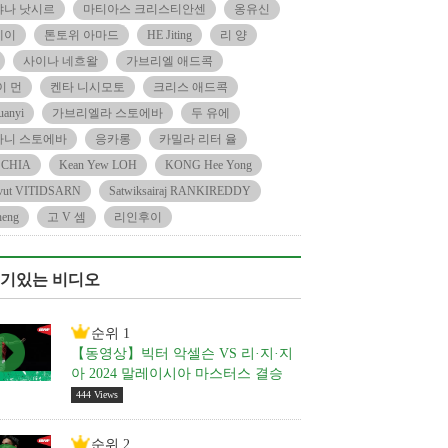
야나 낫시르
마티아스 크리스티안센
옹유신
에이
톤토위 아마드
HE Jiting
리 양
사이나 네흐왈
가브리엘 애드콕
이 먼
켄타 니시모토
크리스 애드콕
anyi
가브리엘라 스토에바
두 유에
파니 스토에바
응카롱
카밀라 리터 율
 CHIA
Kean Yew LOH
KONG Hee Yong
vut VITIDSARN
Satwiksairaj RANKIREDDY
eng
고 V 셈
리인후이
기있는 비디오
순위 1
【동영상】빅터 악셀슨 VS 리·지·지
아 2024 말레이시아 마스터스 결승
444 Views
순위 2