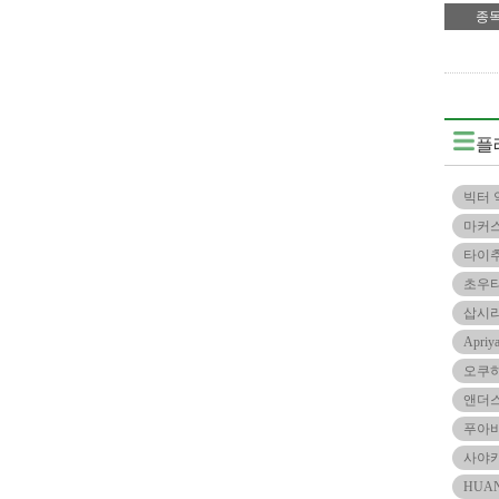
종
플
빅터 
마커스
타이
초우
삽시
Apri
오쿠
앤더스
푸아
사야
HUAN