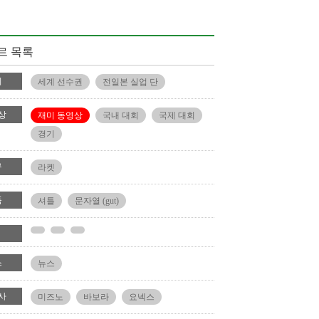
르 목록
회
세계 선수권
전일본 실업 단
상
재미 동영상
국내 대회
국제 대회
경기
구
라켓
품
셔틀
문자열 (gut)
스
뉴스
사
미즈노
바보라
요넥스