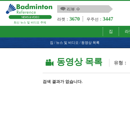
리뷰 수
3670
3447
라켓：
우주선：
최신 뉴스 및 비디오 주제
집
라
집
/
뉴스 및 비디오
/
동영상 목록
동영상 목록
유형：
검색 결과가 없습니다.