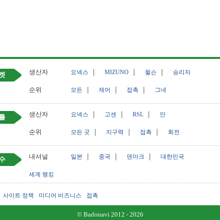
생산자
｜
｜
｜
요넥스
MIZUNO
윌슨
승리자
켓
순위
｜
｜
｜
모든
제어
접촉
그네
생산자
｜
｜
｜
요넥스
고센
RSL
안
틀
순위
｜
｜
｜
모든 곳
지구력
접촉
회전
내셔널
｜
｜
｜
일본
중국
덴마크
대한민국
수
세계 랭킹
사이트 정책
미디어 비즈니스
접촉
© Badonavi 2012 - 2026