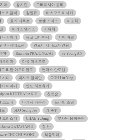
·지아
왕치린
그레이시아 폴리
칸스 키담비
왕일유
마츠모토 미사키
찬
호키 타쿠로
로렌 스미스
이소희
 맨
마커스 엘리스
시유치
나 나가하라
유고 코바야시
지아 이판
스티나 페데르센
안토니 시니스카 긴팅
 수엣
Rawinda PRAJONGJAI
Se Young AN
 마츠야마
마유 마츠모토
드 리안 아르디안토
앤더스 안토센
 시다
파자르 알피안
GOH Liu Ying
하시 아야카
엔도 히로유키
kolphan KITITHARAKUL
찬펭순
고 소노다
타케시 카무라
프라빈 조던
쟈오
SEO Seung Jae
리 준휘
단 크리스티
CHAE YuJung
부사난 옹붐룽판
i Daeva OKTAVIANTI
장 난
pawee CHOCHUWONG
리총웨이