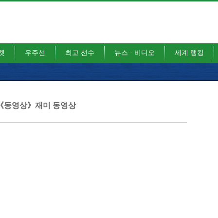
켓
우주선
최고 선수
뉴스 · 비디오
세계 랭킹
《동영상》재미 동영상