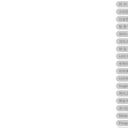
리·지
스리
신승
탕 춘
와카
크리
체 잉
나미
무하마
치하루
다카
Jong
케이
헤빙
조나
Melat
Porn