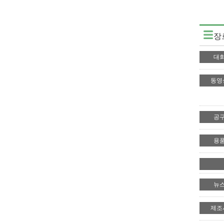
장
대
동영
공
용
뉴
제조